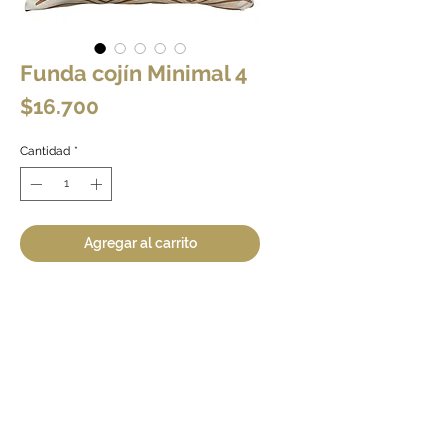
Funda cojín Minimal 4
Precio
$16.700
Cantidad
*
Agregar al carrito
Funda cojín 45x45 cms. Combina con
diseños de fundas Minimal 1, 2 y 3.
Incluye cierre invisible para poder
poner y sacar con facilidad.
No incluye relleno.