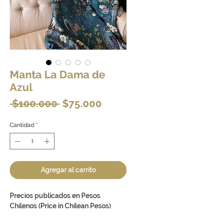
Manta La Dama de
Azul
Precio
Precio
 $100.000 
$75.000
de
Cantidad
*
oferta
Agregar al carrito
Precios publicados en Pesos
Chilenos (Price in Chilean Pesos)