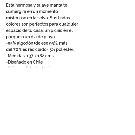
Esta hermosa y suave manta te
sumergirá en un momento
misterioso en la selva. Sus lindos
colores son perfectos para cualquier
espacio de tu casa, un picnic en el
parque o un día de playa.
-95% algodón (de ese 95%, más
del 70% es reciclado), 5% poliester.
-Medidas: 137 x 182 cms
-Diseñado en Chile
-Tejido en Estados Unidos
ENGLISH
This beautiful and soft blanket will
sumbmerge you in a misterious
moment in the jungle. Its beautiful
colors are perfect for any space in
your home, a picnic at the park or a
day at the beach.
-95% cotton (almost 70% recycled),
5% polyester.