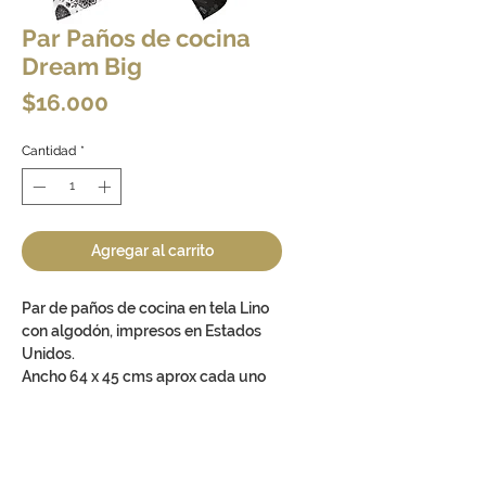
Par Paños de cocina
Dream Big
Precio
$16.000
Cantidad
*
Agregar al carrito
Par de paños de cocina en tela Lino
con algodón, impresos en Estados
Unidos.
Ancho 64 x 45 cms aprox cada uno
ARE YOU IN THE USA?
These design are available for
kitchen and dining, bedding and